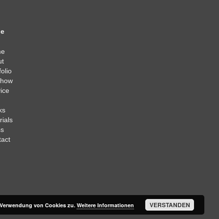
e
me
ut
folio
show
ice
ks
rials
ss
act
VERSTANDEN
r Verwendung von Cookies zu.
Weitere Informationen