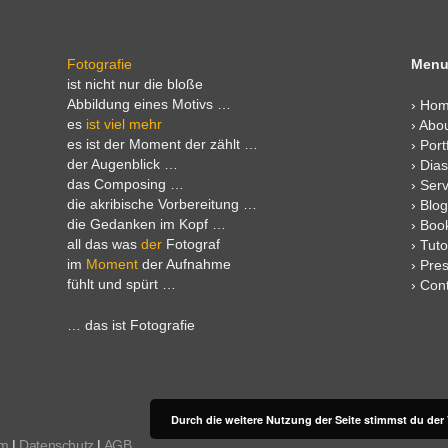
Fotografie
Menu
ist nicht nur die bloße
Abbildung eines Motivs …
›
Ho
es
ist viel mehr
›
Abo
es ist der Moment der zählt …
›
Port
der Augenblick …
›
Dia
das Composing …
›
Serv
die akribische Vorbereitung …
›
Blog
die Gedanken im Kopf …
›
Boo
all das was
der
Fotograf
›
Tuto
im
Moment
der Aufnahme
›
Pre
fühlt und spürt …
›
Cont
… das ist Fotografie
Durch die weitere Nutzung der Seite stimmst du de
um
|
Datenschutz
|
AGB