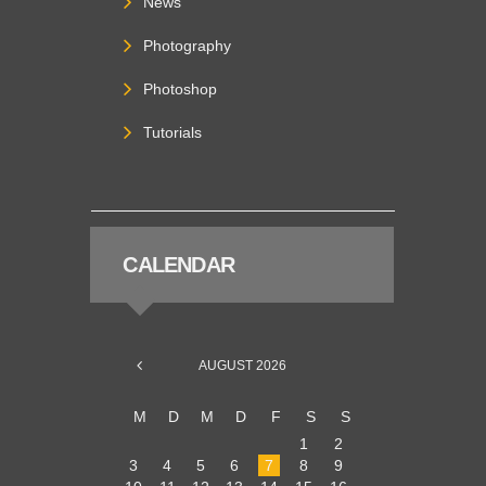
News
Photography
Photoshop
Tutorials
CALENDAR
AUGUST
2026
M
D
M
D
F
S
S
1
2
3
4
5
6
7
8
9