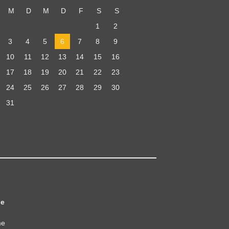
M
D
M
D
F
S
S
1
2
3
4
5
6
7
8
9
10
11
12
13
14
15
16
17
18
19
20
21
22
23
24
25
26
27
28
29
30
31
e
me